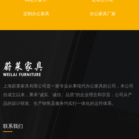
定制办公家具
办公家具厂家
上海蔚莱家具有限公司是一家专业从事现代办公家具的公司，本公司
自成立以来，秉承”诚实、诚信、品质“的企业理念和宗旨，公司从产
品的设计研发、生产销售及服务均实行一体化的运作体系。
联系我们