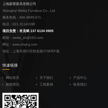
上海蔚莱家具有限公司
Shanghai Weilai Furniture Co., Ltd
服务热线：400-9699-671
电话：021-31141598
项目负责：肖克斌 137 6134 0905
邮箱：weilai_sh@163.com
网址：www.shwl-jj.com
地址：上海市闵行区联友路2738号F座
快速链接
网站首页
关于我们
产品中心
新闻资讯
工程案例
联系我们