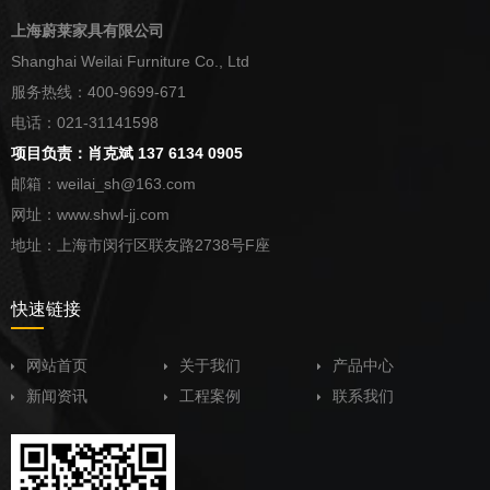
上海蔚莱家具有限公司
Shanghai Weilai Furniture Co., Ltd
服务热线：400-9699-671
电话：021-31141598
项目负责：肖克斌 137 6134 0905
邮箱：weilai_sh@163.com
网址：www.shwl-jj.com
地址：上海市闵行区联友路2738号F座
快速链接
网站首页
关于我们
产品中心
新闻资讯
工程案例
联系我们