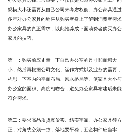
办公家具选择非常重要，不仅仅是知道办公家具工厂的
规模大小还需要从自己公司来考虑权衡。办公家具通过
多年对办公家具的销售从购买者身上了解到消费者需求
办公家具的真正需求，以此推荐成下面消费者购买办公
家具的技巧。
第一：购买前应丈量一下自己办公室的尺寸和面积大
小，然后再根据公司文化、运作方式以及业务的需要，
构思一下室内的平面布局、风水格局等。使家具大小与
办公室的面积、高度相吻合，避免办公家具布建后未能
符合需求。
第二：要求高品质货真价实、结实牢靠。办公家具须方
正，对角线必须一致，落地要平稳，五金构件应当牢