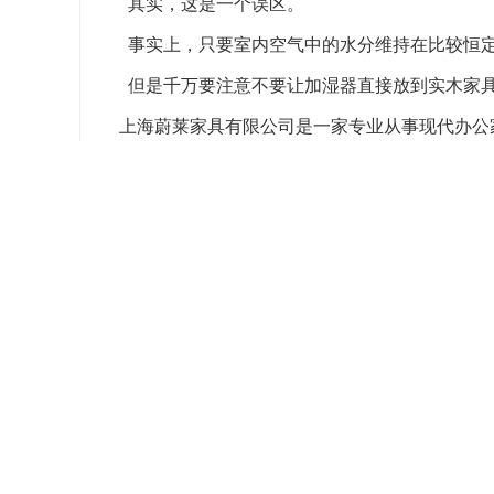
其实，这是一个误区。
事实上，只要室内空气中的水分维持在比较恒定
但是千万要注意不要让加湿器直接放到实木家具
上海蔚莱家具有限公司是一家专业从事现代办公
售及服务均实行一体化的运作体系。
TAG：
定制文件柜
定制办公家具
办公家具厂家
上一篇：
知道吗，办公家具的材质也是有等级之分的
下一篇：
手把手教您怎样辨别升降办公椅的安全