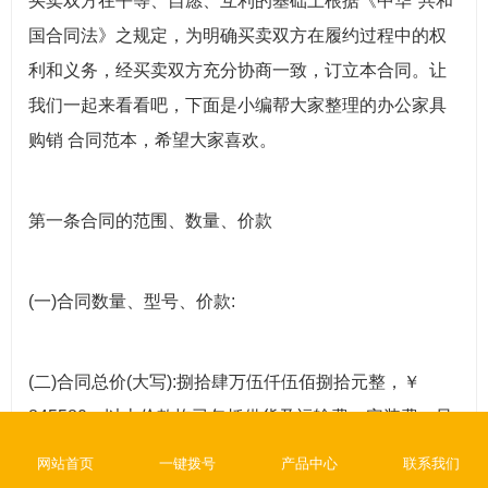
买卖双方在平等、自愿、互利的基础上根据《中华*共和
国合同法》之规定，为明确买卖双方在履约过程中的权
利和义务，经买卖双方充分协商一致，订立本合同。让
我们一起来看看吧，下面是小编帮大家整理的办公家具
购销 合同范本，希望大家喜欢。
第一条合同的范围、数量、价款
(一)合同数量、型号、价款:
(二)合同总价(大写):捌拾肆万伍仟伍佰捌拾元整，￥
845580，以上价款均已包括供货及运输费、安装费、风
险费、以及售后服务等所有费用。
网站首页
一键拨号
产品中心
联系我们