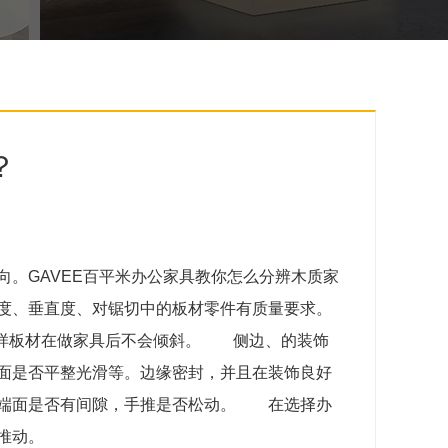
？
。GAVEE百平米办公家具教你怎么分辨木质家
度、垂直度、对锯切中的板材零件有质量要求。
，这样板材在做家具后不会倾斜。 侧边、的装饰
面是否平整光滑等。边缘密封，并且在装饰良好
与端面是否有间隙，手推是否松动。 在选择办
推动。