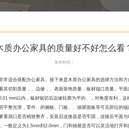
木质办公家具的质量好不好怎么看
发布时间：
非常适合搭配办公家具。接下来是木质办公家具的选择方法和方向
看其切割质量，、边缘，、表面装饰质量，板材端口质量。平面
0.01 mm以内，板材锯切后边缘轮廓为平的、，对角度有利
否平整光滑，零件、的侧板、门板、、抽屉面板等可见部位的端
主要看洞口是否精致整齐，安装后连接器是否牢固，连接后平面
一般定义为1.5mm到2.0mm，门和抽屉是否可以灵活地打开和