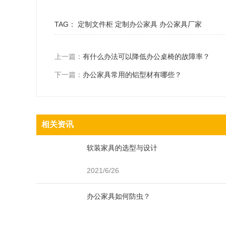
TAG：
定制文件柜
定制办公家具
办公家具厂家
上一篇：
有什么办法可以降低办公桌椅的故障率？
下一篇：
办公家具常用的铝型材有哪些？
相关资讯
软装家具的选型与设计
2021/6/26
办公家具如何防虫？