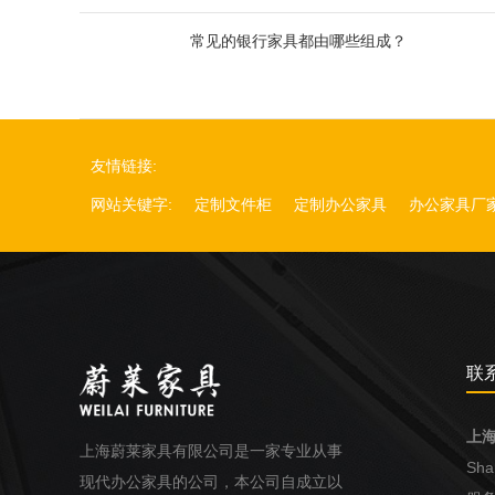
常见的银行家具都由哪些组成？
友情链接:
网站关键字:
定制文件柜
定制办公家具
办公家具厂
联
上
上海蔚莱家具有限公司是一家专业从事
Shan
现代办公家具的公司，本公司自成立以