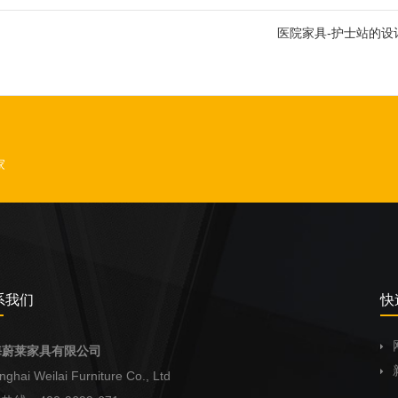
医院家具-护士站的设
家
系我们
快
海蔚莱家具有限公司
ghai Weilai Furniture Co., Ltd