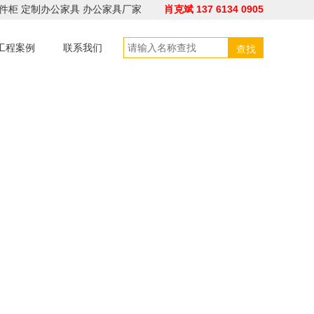
件柜
定制办公家具
办公家具厂家
肖克斌 137 6134 0905
工程案例
联系我们