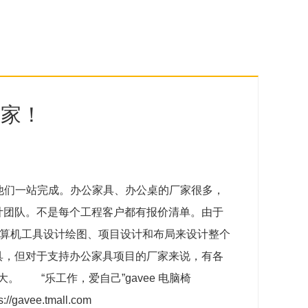
厂家！
他们一站完成。办公家具、办公桌的厂家很多，
计团队。不是每个工程客户都有报价清单。由于
计算机工具设计绘图、项目设计和布局来设计整个
具，但对于支持办公家具项目的厂家来说，有各
。 “乐工作，爱自己”gavee 电脑椅
e.tmall.com