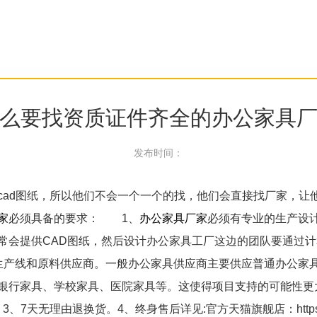
么要找资质证件齐全的办公家具
发布时间：
cad图纸，所以他们不会一个一个的找，他们会直接找厂家，让
家
必须具备的要求： 1、
办公家具厂家
必须有专业的生产设
常会提供CAD图纸，然后设计办公家具工厂这边的团队要通过
生产线和原料供应商。一般办公家具供应商主要供应普通办公家
银行家具、学校家具、医院家具等。这使得项目支持的可能性更大
天无理由退换货。4、终身售后详见:官方天猫旗舰店：https://gave